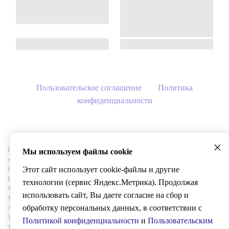
Пользовательское соглашение
Политика
конфиденциальности
×
Наименование предприятия(полное): Общество с ограниченной ответственностью
Мы используем файлы cookie
«АКАДЕМИЯ ПЛАСТМАСС»
Этот сайт использует cookie-файлы и другие
Наименование предприятия (сокращенное): ООО «АКАДЕМИЯ ПЛАСТМАСС»
Юридический адрес: 603000, г. Нижний Новгород, ул. Ульянова д.7 помещ.П2
технологии (сервис Яндекс.Метрика). Продолжая
Фактический адрес: 603000, г. Нижний Новгород, ул. Ульянова д.7 помещ.П2
использовать сайт, Вы даете согласие на сбор и
Учебно-производственный центр «Академия пластмасс»
обработку персональных данных, в соответствии с
Адрес места образовательной деятельности: 603000, г. Нижний Новгород, ул.
Ульянова д.7 помещ.П2 Учебно-производственный центр «Академия пластмасс»
Политикой конфиденциальности
и
Пользовательским
Телефон: 8-800-600-18-31 E-mail: info@academy-polymer.ru